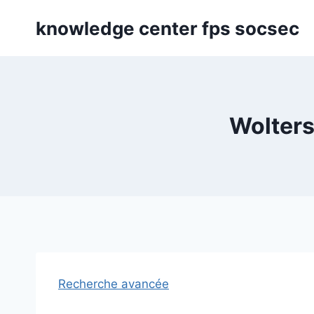
Skip
knowledge center fps socsec
to
content
Wolters
Recherche avancée