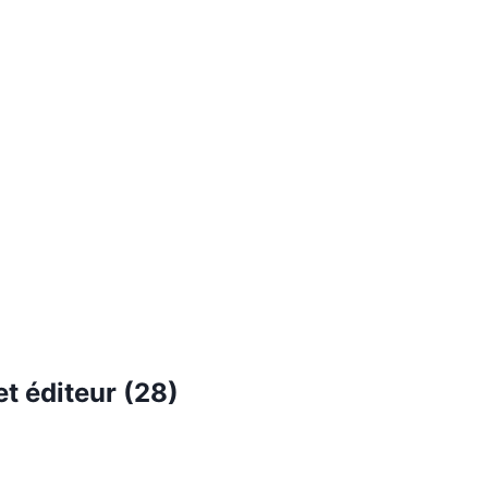
t éditeur (
28
)