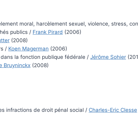
èlement moral, harcèlement sexuel, violence, stress, con
chés publics
/
Frank Pirard
(2006)
tter
(2008)
rs
/
Koen Magerman
(2006)
 dans la fonction publique fédérale
/
Jérôme Sohier
(201
e Bruyninckx
(2008)
s infractions de droit pénal social
/
Charles-Eric Clesse