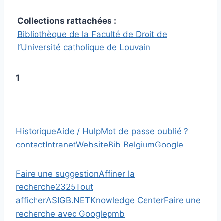
Collections rattachées :
Bibliothèque de la Faculté de Droit de
l’Université catholique de Louvain
1
Historique
Aide / Hulp
Mot de passe oublié ?
contact
Intranet
Website
Bib Belgium
Google
Faire une suggestion
Affiner la
recherche
2
3
25
Tout
afficher
Λ
SIGB.NET
Knowledge Center
Faire une
recherche avec Google
pmb