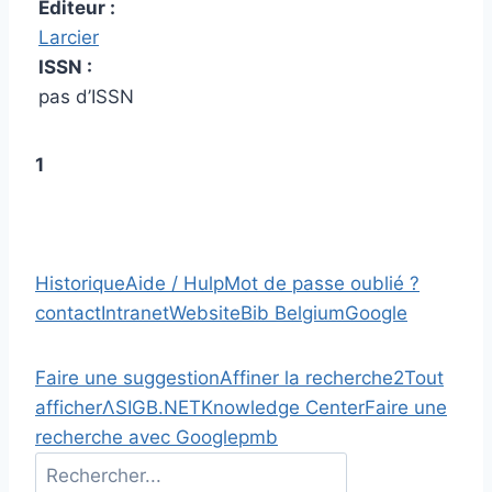
Editeur :
Larcier
ISSN :
pas d’ISSN
1
Historique
Aide / Hulp
Mot de passe oublié ?
contact
Intranet
Website
Bib Belgium
Google
Faire une suggestion
Affiner la recherche
2
Tout
afficher
Λ
SIGB.NET
Knowledge Center
Faire une
recherche avec Google
pmb