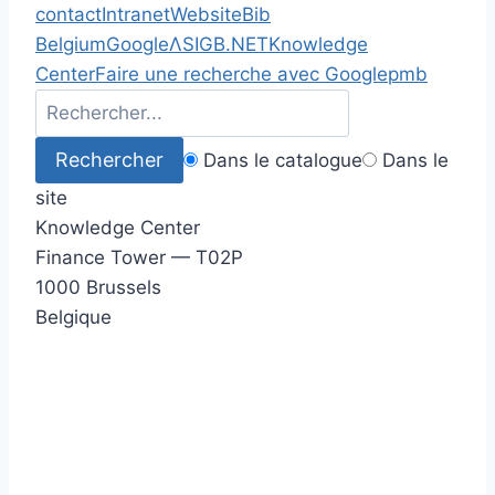
contact
Intranet
Website
Bib
Belgium
Google
Λ
SIGB.NET
Knowledge
Center
Faire une recherche avec Google
pmb
Dans le catalogue
Dans le
site
Knowledge Center
Finance Tower — T02P
1000 Brussels
Belgique