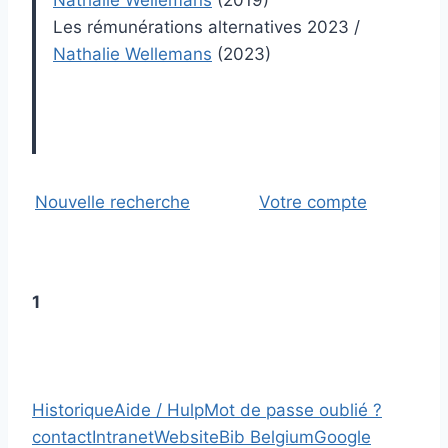
Nathalie Wellemans
(2019)
Les rémunérations alternatives 2023
/
Nathalie Wellemans
(2023)
Nouvelle recherche
Votre compte
1
Historique
Aide / Hulp
Mot de passe oublié ?
contact
Intranet
Website
Bib Belgium
Google