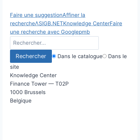
Faire une suggestion
Affiner la
recherche
Λ
SIGB.NET
Knowledge Center
Faire
une recherche avec Google
pmb
Dans le catalogue
Dans le
site
Knowledge Center
Finance Tower — T02P
1000 Brussels
Belgique