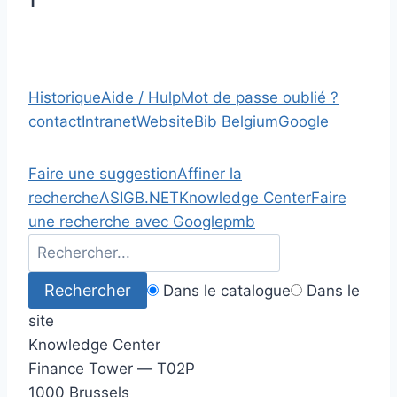
1
Historique
Aide / Hulp
Mot de passe oublié ?
contact
Intranet
Website
Bib Belgium
Google
Faire une suggestion
Affiner la
recherche
Λ
SIGB.NET
Knowledge Center
Faire
une recherche avec Google
pmb
Dans le catalogue
Dans le
site
Knowledge Center
Finance Tower — T02P
1000 Brussels