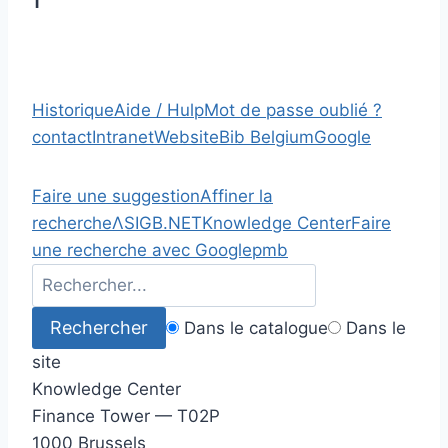
1
Historique
Aide / Hulp
Mot de passe oublié ?
contact
Intranet
Website
Bib Belgium
Google
Faire une suggestion
Affiner la
recherche
Λ
SIGB.NET
Knowledge Center
Faire
une recherche avec Google
pmb
Dans le catalogue
Dans le
site
Knowledge Center
Finance Tower — T02P
1000 Brussels