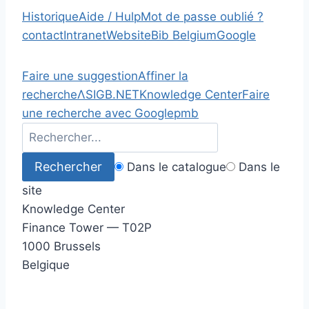
Historique
Aide / Hulp
Mot de passe oublié ?
contact
Intranet
Website
Bib Belgium
Google
Faire une suggestion
Affiner la
recherche
Λ
SIGB.NET
Knowledge Center
Faire
une recherche avec Google
pmb
Dans le catalogue
Dans le
site
Knowledge Center
Finance Tower — T02P
1000 Brussels
Belgique