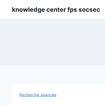
Skip
knowledge center fps socsec
to
content
Recherche avancée