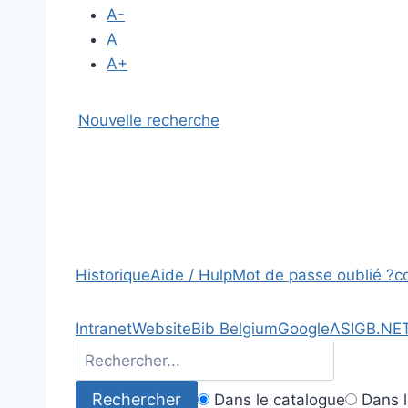
A-
A
A+
Nouvelle recherche
Historique
Aide / Hulp
Mot de passe oublié ?
c
Intranet
Website
Bib Belgium
Google
Λ
SIGB.NE
Dans le catalogue
Dans l