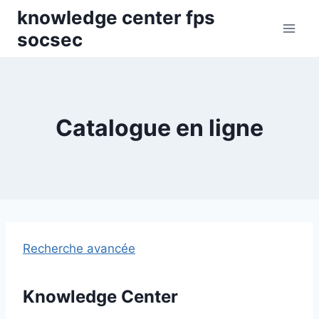
Skip
knowledge center fps
to
socsec
content
Catalogue en ligne
Recherche avancée
Knowledge Center