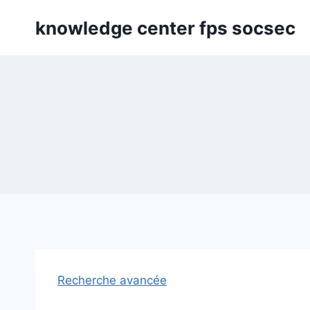
Skip
knowledge center fps socsec
to
content
Recherche avancée