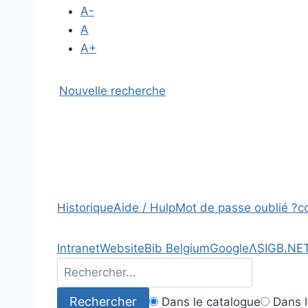
A-
A
A+
Nouvelle recherche
Historique
Aide / Hulp
Mot de passe oublié ?
c
Intranet
Website
Bib Belgium
Google
Λ
SIGB.NE
Dans le catalogue
Dans l