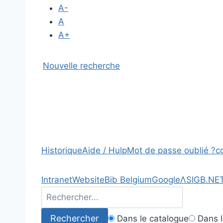
A-
A
A+
Nouvelle recherche
Historique
Aide / Hulp
Mot de passe oublié ?
c
Intranet
Website
Bib Belgium
Google
Λ
SIGB.NE
Dans le catalogue
Dans l