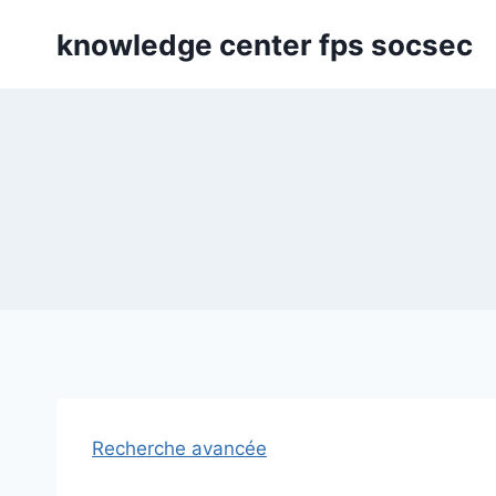
Skip
knowledge center fps socsec
to
content
Recherche avancée