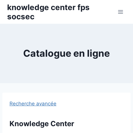
Skip
knowledge center fps
to
socsec
content
Catalogue en ligne
Recherche avancée
Knowledge Center