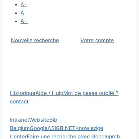
A-
A
A+
Nouvelle recherche
Votre compte
Historique
Aide / Hulp
Mot de passe oublié ?
contact
Intranet
Website
Bib
Belgium
Google
Λ
SIGB.NET
Knowledge
Center
Faire une recherche avec Google
pmb