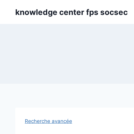
Skip
knowledge center fps socsec
to
content
Recherche avancée