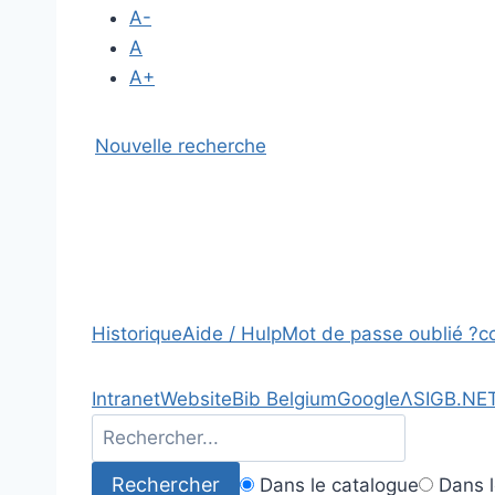
A-
A
A+
Nouvelle recherche
Historique
Aide / Hulp
Mot de passe oublié ?
c
Intranet
Website
Bib Belgium
Google
Λ
SIGB.NE
Dans le catalogue
Dans l