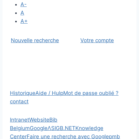
A-
A
A+
Nouvelle recherche
Votre compte
Historique
Aide / Hulp
Mot de passe oublié ?
contact
Intranet
Website
Bib
Belgium
Google
Λ
SIGB.NET
Knowledge
Center
Faire une recherche avec Google
pmb