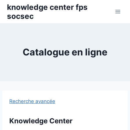
Skip
knowledge center fps
to
socsec
content
Catalogue en ligne
Recherche avancée
Knowledge Center