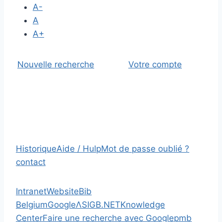
A-
A
A+
Nouvelle recherche
Votre compte
Historique
Aide / Hulp
Mot de passe oublié ?
contact
Intranet
Website
Bib
Belgium
Google
Λ
SIGB.NET
Knowledge
Center
Faire une recherche avec Google
pmb