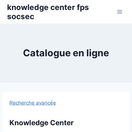
Skip
knowledge center fps
to
socsec
content
Catalogue en ligne
Recherche avancée
Knowledge Center