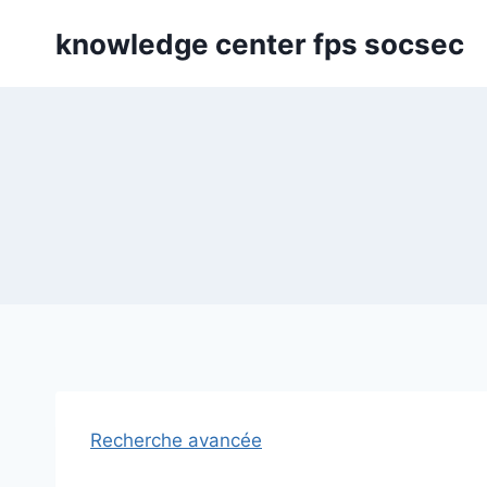
Skip
knowledge center fps socsec
to
content
Recherche avancée