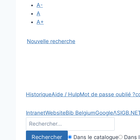
A-
A
A+
Nouvelle recherche
Historique
Aide / Hulp
Mot de passe oublié ?
c
Intranet
Website
Bib Belgium
Google
Λ
SIGB.NE
Dans le catalogue
Dans l