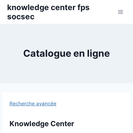
Skip
knowledge center fps
to
socsec
content
Catalogue en ligne
Recherche avancée
Knowledge Center