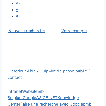
A-
A
A+
Nouvelle recherche
Votre compte
Historique
Aide / Hulp
Mot de passe oublié ?
contact
Intranet
Website
Bib
Belgium
Google
Λ
SIGB.NET
Knowledge
Center
Faire une recherche avec Google
pmb