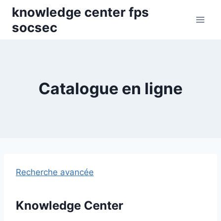
Skip
knowledge center fps
to
socsec
content
Catalogue en ligne
Recherche avancée
Knowledge Center