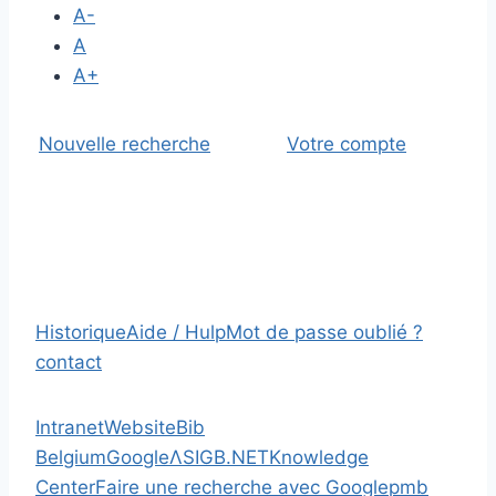
A-
A
A+
Nouvelle recherche
Votre compte
Historique
Aide / Hulp
Mot de passe oublié ?
contact
Intranet
Website
Bib
Belgium
Google
Λ
SIGB.NET
Knowledge
Center
Faire une recherche avec Google
pmb