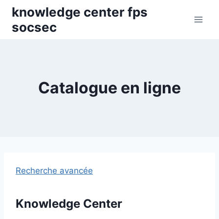
Skip
knowledge center fps
to
socsec
content
Catalogue en ligne
Recherche avancée
Knowledge Center