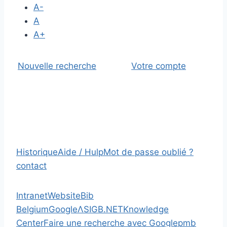
A-
A
A+
Nouvelle recherche
Votre compte
Historique
Aide / Hulp
Mot de passe oublié ?
contact
Intranet
Website
Bib
Belgium
Google
Λ
SIGB.NET
Knowledge
Center
Faire une recherche avec Google
pmb