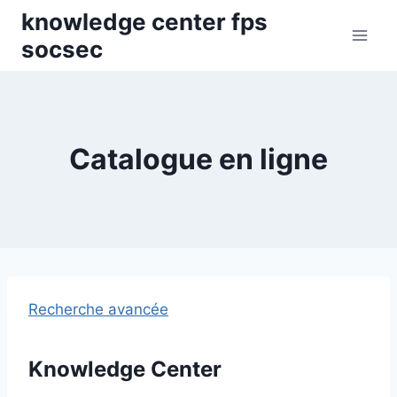
Skip
knowledge center fps
to
socsec
content
Catalogue en ligne
Recherche avancée
Knowledge Center