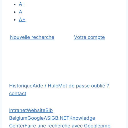
A-
A
A+
Nouvelle recherche
Votre compte
Historique
Aide / Hulp
Mot de passe oublié ?
contact
Intranet
Website
Bib
Belgium
Google
Λ
SIGB.NET
Knowledge
Center
Faire une recherche avec Google
pmb