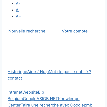
A-
A
A+
Nouvelle recherche
Votre compte
Historique
Aide / Hulp
Mot de passe oublié ?
contact
Intranet
Website
Bib
Belgium
Google
Λ
SIGB.NET
Knowledge
Center
Faire une recherche avec Google
pmb