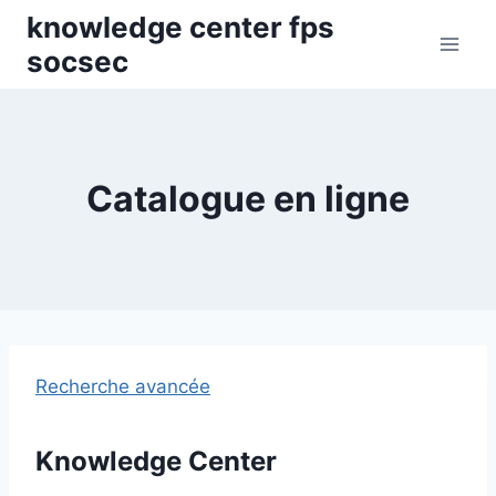
Skip
knowledge center fps
to
socsec
content
Catalogue en ligne
Recherche avancée
Knowledge Center