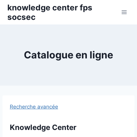
Skip
knowledge center fps
to
socsec
content
Catalogue en ligne
Recherche avancée
Knowledge Center