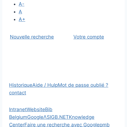
A-
A
A+
Nouvelle recherche
Votre compte
Historique
Aide / Hulp
Mot de passe oublié ?
contact
Intranet
Website
Bib
Belgium
Google
Λ
SIGB.NET
Knowledge
Center
Faire une recherche avec Google
pmb