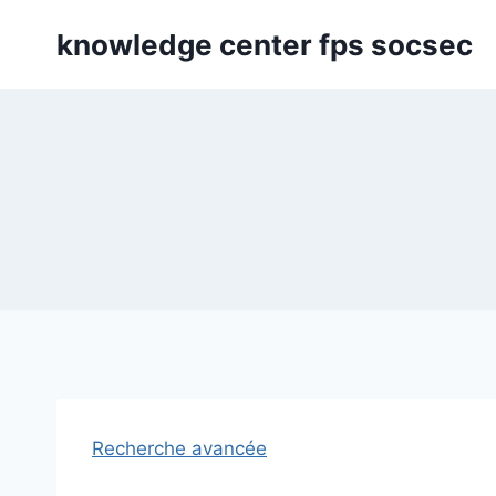
Skip
knowledge center fps socsec
to
content
Recherche avancée