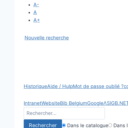
A-
A
A+
Nouvelle recherche
Historique
Aide / Hulp
Mot de passe oublié ?
c
Intranet
Website
Bib Belgium
Google
Λ
SIGB.NE
Dans le catalogue
Dans l