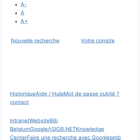
A-
A
A+
Nouvelle recherche
Votre compte
Historique
Aide / Hulp
Mot de passe oublié ?
contact
Intranet
Website
Bib
Belgium
Google
Λ
SIGB.NET
Knowledge
Center
Faire une recherche avec Google
pmb