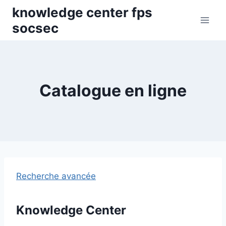
Skip
knowledge center fps
to
socsec
content
Catalogue en ligne
Recherche avancée
Knowledge Center