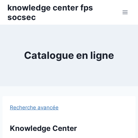
Skip
knowledge center fps
to
socsec
content
Catalogue en ligne
Recherche avancée
Knowledge Center