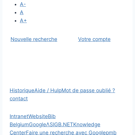
A-
A
A+
Nouvelle recherche
Votre compte
Historique
Aide / Hulp
Mot de passe oublié ?
contact
Intranet
Website
Bib
Belgium
Google
Λ
SIGB.NET
Knowledge
Center
Faire une recherche avec Google
pmb