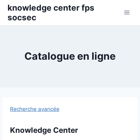
Skip
knowledge center fps
to
socsec
content
Catalogue en ligne
Recherche avancée
Knowledge Center