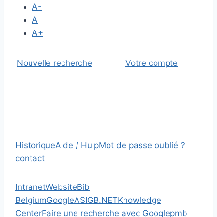
A-
A
A+
Nouvelle recherche
Votre compte
Historique
Aide / Hulp
Mot de passe oublié ?
contact
Intranet
Website
Bib
Belgium
Google
Λ
SIGB.NET
Knowledge
Center
Faire une recherche avec Google
pmb