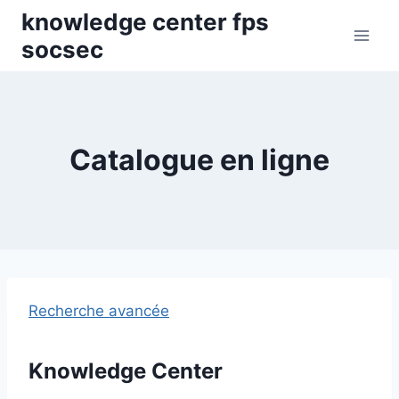
Skip
knowledge center fps
to
socsec
content
Catalogue en ligne
Recherche avancée
Knowledge Center