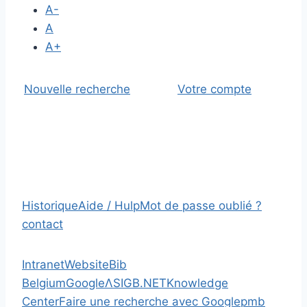
A-
A
A+
Nouvelle recherche
Votre compte
Historique
Aide / Hulp
Mot de passe oublié ?
contact
Intranet
Website
Bib
Belgium
Google
Λ
SIGB.NET
Knowledge
Center
Faire une recherche avec Google
pmb