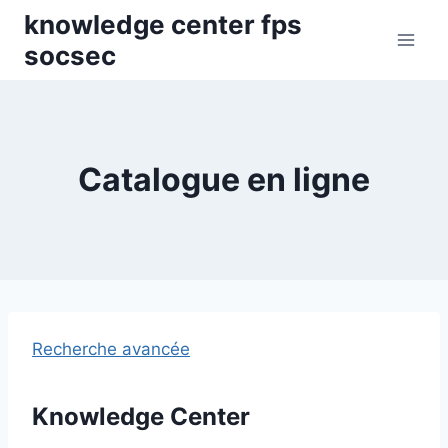
Skip
knowledge center fps
to
socsec
content
Catalogue en ligne
Recherche avancée
Knowledge Center