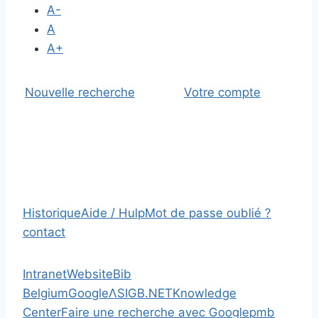
A-
A
A+
Nouvelle recherche
Votre compte
Historique
Aide / Hulp
Mot de passe oublié ?
contact
Intranet
Website
Bib
Belgium
Google
Λ
SIGB.NET
Knowledge
Center
Faire une recherche avec Google
pmb