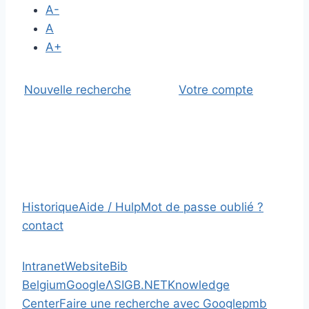
A-
A
A+
Nouvelle recherche
Votre compte
Historique
Aide / Hulp
Mot de passe oublié ?
contact
Intranet
Website
Bib
Belgium
Google
Λ
SIGB.NET
Knowledge
Center
Faire une recherche avec Google
pmb