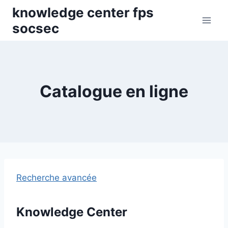
Skip
knowledge center fps
to
socsec
content
Catalogue en ligne
Recherche avancée
Knowledge Center