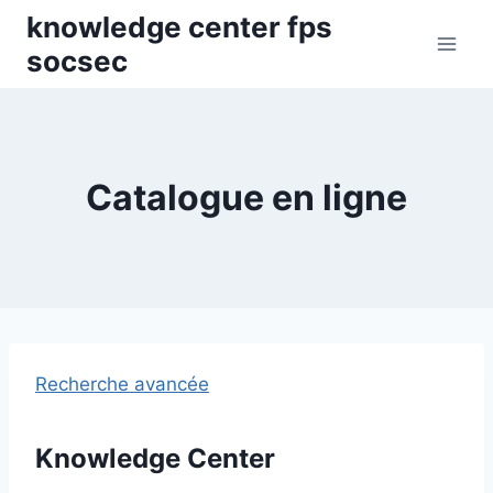
Skip
knowledge center fps
to
socsec
content
Catalogue en ligne
Recherche avancée
Knowledge Center