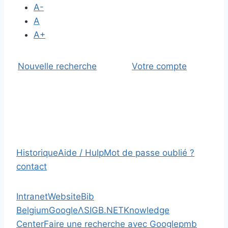
A-
A
A+
Nouvelle recherche
Votre compte
Historique
Aide / Hulp
Mot de passe oublié ?
contact
Intranet
Website
Bib
Belgium
Google
Λ
SIGB.NET
Knowledge
Center
Faire une recherche avec Google
pmb