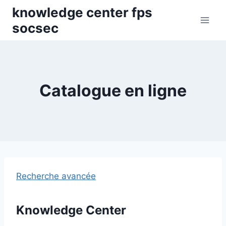
Skip
knowledge center fps
to
socsec
content
Catalogue en ligne
Recherche avancée
Knowledge Center