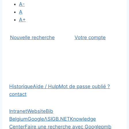
A-
A
A+
Nouvelle recherche
Votre compte
Historique
Aide / Hulp
Mot de passe oublié ?
contact
Intranet
Website
Bib
Belgium
Google
Λ
SIGB.NET
Knowledge
Center
Faire une recherche avec Google
pmb