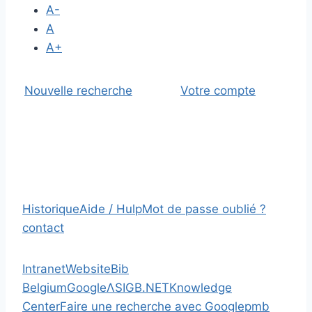
A-
A
A+
Nouvelle recherche
Votre compte
Historique
Aide / Hulp
Mot de passe oublié ?
contact
Intranet
Website
Bib
Belgium
Google
Λ
SIGB.NET
Knowledge
Center
Faire une recherche avec Google
pmb