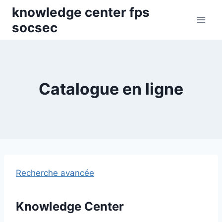
Skip
knowledge center fps
to
socsec
content
Catalogue en ligne
Recherche avancée
Knowledge Center