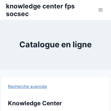
Skip
knowledge center fps
to
socsec
content
Catalogue en ligne
Recherche avancée
Knowledge Center