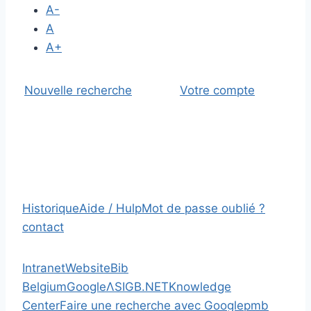
A-
A
A+
Nouvelle recherche
Votre compte
Historique
Aide / Hulp
Mot de passe oublié ?
contact
Intranet
Website
Bib
Belgium
Google
Λ
SIGB.NET
Knowledge
Center
Faire une recherche avec Google
pmb