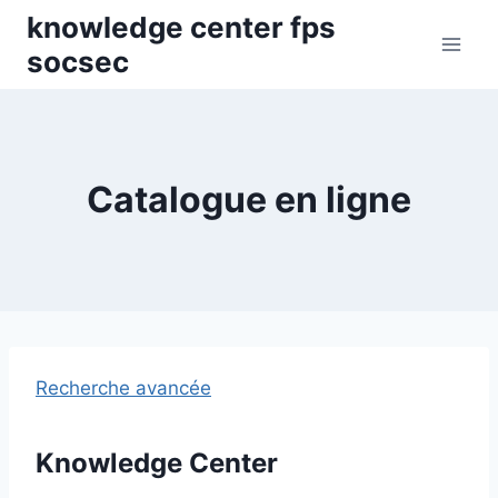
Skip
knowledge center fps
to
socsec
content
Catalogue en ligne
Recherche avancée
Knowledge Center