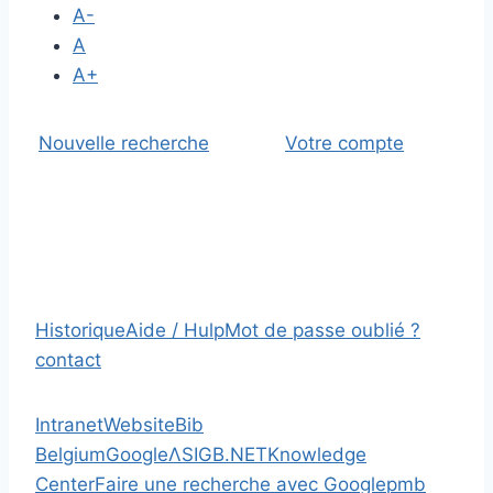
A-
A
A+
Nouvelle recherche
Votre compte
Historique
Aide / Hulp
Mot de passe oublié ?
contact
Intranet
Website
Bib
Belgium
Google
Λ
SIGB.NET
Knowledge
Center
Faire une recherche avec Google
pmb