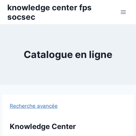
Skip
knowledge center fps
to
socsec
content
Catalogue en ligne
Recherche avancée
Knowledge Center