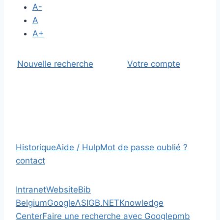
A-
A
A+
Nouvelle recherche
Votre compte
Historique
Aide / Hulp
Mot de passe oublié ?
contact
Intranet
Website
Bib
Belgium
Google
Λ
SIGB.NET
Knowledge
Center
Faire une recherche avec Google
pmb