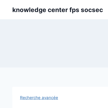
Skip
knowledge center fps socsec
to
content
Recherche avancée