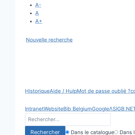
A-
A
A+
Nouvelle recherche
Historique
Aide / Hulp
Mot de passe oublié ?
c
Intranet
Website
Bib Belgium
Google
Λ
SIGB.NE
Dans le catalogue
Dans l