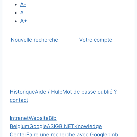
A-
A
A+
Nouvelle recherche
Votre compte
Historique
Aide / Hulp
Mot de passe oublié ?
contact
Intranet
Website
Bib
Belgium
Google
Λ
SIGB.NET
Knowledge
Center
Faire une recherche avec Google
pmb