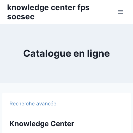
Skip
knowledge center fps
to
socsec
content
Catalogue en ligne
Recherche avancée
Knowledge Center