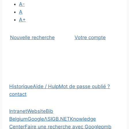
A-
A
A+
Nouvelle recherche
Votre compte
Historique
Aide / Hulp
Mot de passe oublié ?
contact
Intranet
Website
Bib
Belgium
Google
Λ
SIGB.NET
Knowledge
Center
Faire une recherche avec Google
pmb