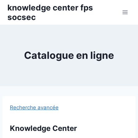
Skip
knowledge center fps
to
socsec
content
Catalogue en ligne
Recherche avancée
Knowledge Center