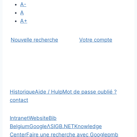
A-
A
A+
Nouvelle recherche
Votre compte
Historique
Aide / Hulp
Mot de passe oublié ?
contact
Intranet
Website
Bib
Belgium
Google
Λ
SIGB.NET
Knowledge
Center
Faire une recherche avec Google
pmb