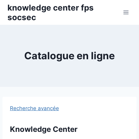
Skip
knowledge center fps
to
socsec
content
Catalogue en ligne
Recherche avancée
Knowledge Center