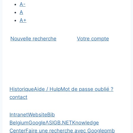
A-
A
A+
Nouvelle recherche
Votre compte
Historique
Aide / Hulp
Mot de passe oublié ?
contact
Intranet
Website
Bib
Belgium
Google
Λ
SIGB.NET
Knowledge
Center
Faire une recherche avec Google
pmb