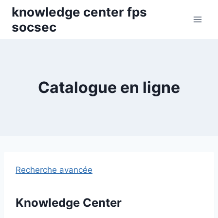
Skip
knowledge center fps
to
socsec
content
Catalogue en ligne
Recherche avancée
Knowledge Center