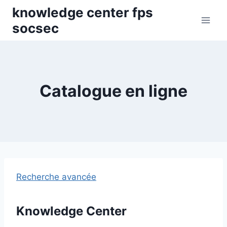
Skip
knowledge center fps
to
socsec
content
Catalogue en ligne
Recherche avancée
Knowledge Center