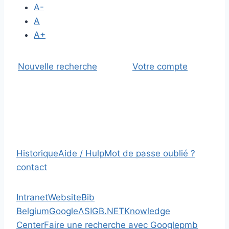
A-
A
A+
Nouvelle recherche
Votre compte
Historique
Aide / Hulp
Mot de passe oublié ?
contact
Intranet
Website
Bib
Belgium
Google
Λ
SIGB.NET
Knowledge
Center
Faire une recherche avec Google
pmb