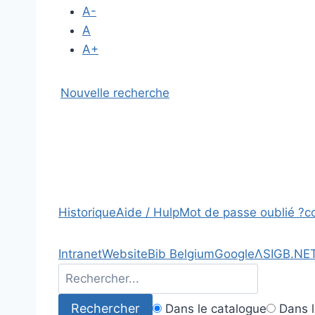
A-
A
A+
Nouvelle recherche
Historique
Aide / Hulp
Mot de passe oublié ?
c
Intranet
Website
Bib Belgium
Google
Λ
SIGB.NE
Dans le catalogue
Dans l