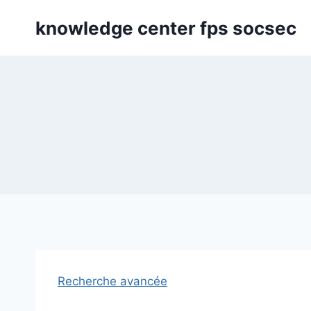
Skip
knowledge center fps socsec
to
content
Recherche avancée