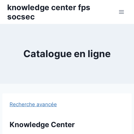
Skip
knowledge center fps
to
socsec
content
Catalogue en ligne
Recherche avancée
Knowledge Center