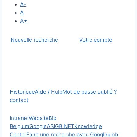
A-
A
A+
Nouvelle recherche
Votre compte
Historique
Aide / Hulp
Mot de passe oublié ?
contact
Intranet
Website
Bib
Belgium
Google
Λ
SIGB.NET
Knowledge
Center
Faire une recherche avec Google
pmb