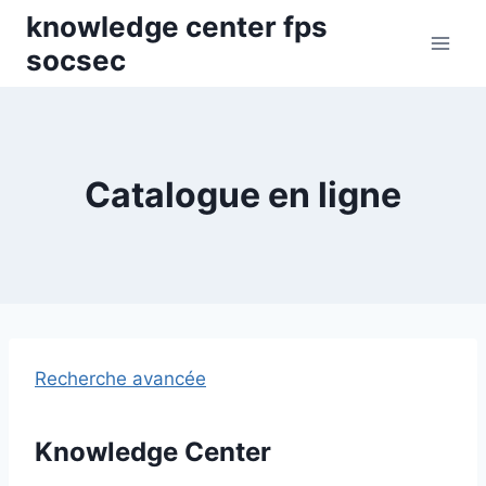
Skip
knowledge center fps
to
socsec
content
Catalogue en ligne
Recherche avancée
Knowledge Center