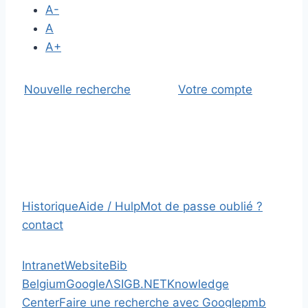
A-
A
A+
Nouvelle recherche
Votre compte
Historique
Aide / Hulp
Mot de passe oublié ?
contact
Intranet
Website
Bib
Belgium
Google
Λ
SIGB.NET
Knowledge
Center
Faire une recherche avec Google
pmb