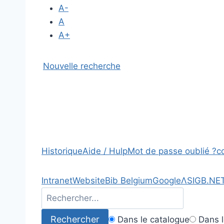
A-
A
A+
Nouvelle recherche
Historique
Aide / Hulp
Mot de passe oublié ?
c
Intranet
Website
Bib Belgium
Google
Λ
SIGB.NE
Dans le catalogue
Dans l