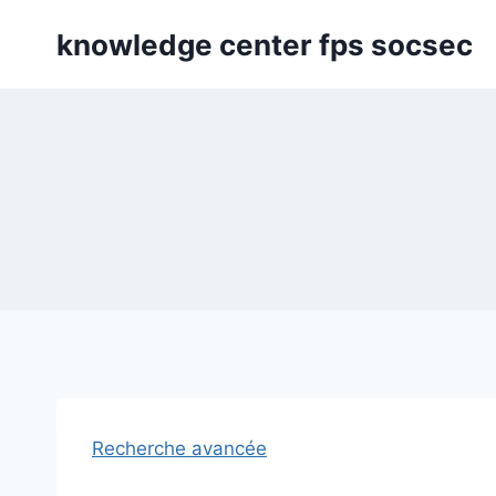
Skip
knowledge center fps socsec
to
content
Recherche avancée