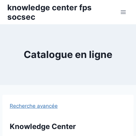
Skip
knowledge center fps
to
socsec
content
Catalogue en ligne
Recherche avancée
Knowledge Center