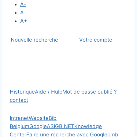
A-
A
A+
Nouvelle recherche
Votre compte
Historique
Aide / Hulp
Mot de passe oublié ?
contact
Intranet
Website
Bib
Belgium
Google
Λ
SIGB.NET
Knowledge
Center
Faire une recherche avec Google
pmb