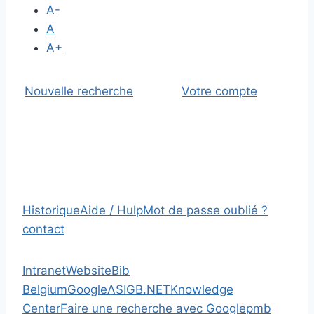
A-
A
A+
Nouvelle recherche
Votre compte
Historique
Aide / Hulp
Mot de passe oublié ?
contact
Intranet
Website
Bib
Belgium
Google
Λ
SIGB.NET
Knowledge
Center
Faire une recherche avec Google
pmb