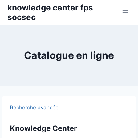
Skip
knowledge center fps
to
socsec
content
Catalogue en ligne
Recherche avancée
Knowledge Center