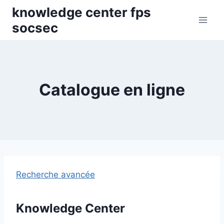
Skip
knowledge center fps
to
socsec
content
Catalogue en ligne
Recherche avancée
Knowledge Center