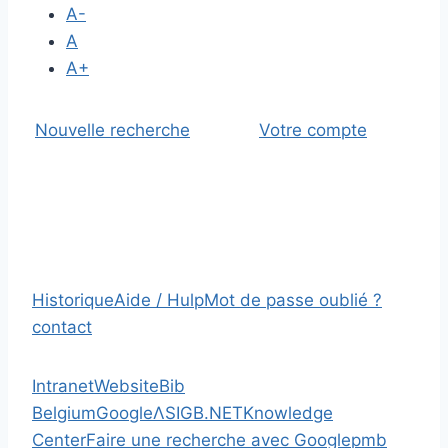
A-
A
A+
Nouvelle recherche
Votre compte
Historique
Aide / Hulp
Mot de passe oublié ?
contact
Intranet
Website
Bib
Belgium
Google
Λ
SIGB.NET
Knowledge
Center
Faire une recherche avec Google
pmb