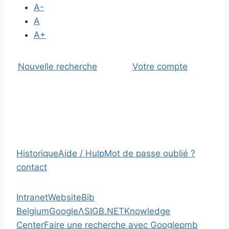
A-
A
A+
Nouvelle recherche
Votre compte
Historique
Aide / Hulp
Mot de passe oublié ?
contact
Intranet
Website
Bib
Belgium
Google
Λ
SIGB.NET
Knowledge
Center
Faire une recherche avec Google
pmb