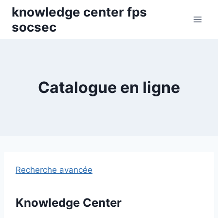
Skip
knowledge center fps
to
socsec
content
Catalogue en ligne
Recherche avancée
Knowledge Center